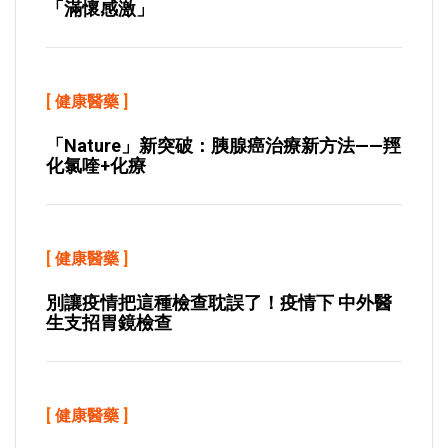
「滿懷感激」
[
健康醫藥
]
「Nature」新突破：胰腺癌治療新方法——羥
化氯喹+化療
[
健康醫藥
]
別讓疫情把這種檢查耽誤了！疫情下 中外醫
生支招胃鏡檢查
[
健康醫藥
]