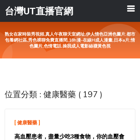
台灣UT直播官網
熟女在家時裝秀視頻,真人午夜聊天室網址,伊人情色亞洲色圖片,都市
包養網社區,秀色裸聊免費直播間,18h漫-在線H成人漫畫,日本a片,情
色圖片,色情電話,操我成人電影絲襪黃色視
位置分類 : 健康醫藥 ( 197 )
[
健康醫藥
]
高血壓患者，盡量少吃3種食物，你的血壓會