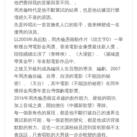
他們覺得我的音樂與眾不同。」
周杰倫時代是他不斷嘗試的結果，也是他佔據流行樂
壇經久不衰的原因。
先是吟唱出一首首膾炙人口的歌手，後來轉變成一名
優秀的演員。
以2005年為起點，周杰倫憑藉動作片《頭文字D》一舉
斬獲台灣電影金馬獎、香港電影金像獎最佳新人獎，
陸陸續續出演了《青蜂俠》、《大灌籃》、《滿城盡
帶黃金甲》等各類電影作品中。
之後又升級到成為編排人生百態的導演、編劇。2007
年周杰倫自編、自導、自演的電影《不能說的秘
密》、《天台》，其中電影《不能說的秘密》在同年
獲得金馬獎年度台灣傑齣電影獎。
2016年周杰倫憑藉這卓越的創作能力、硬核的唱功、
加上音域之廣，開始擔任《中國新歌聲》導師。
每一個新角色的展現，都是他不斷打破自己的邊界去
嘗試新的可能，每一個姿態的變化，都是他成功背後
默默的努力。這也一次次讓粉絲見證到當初那個不太
會說話，只會唱歌的大男孩一步步蛻變的過程。