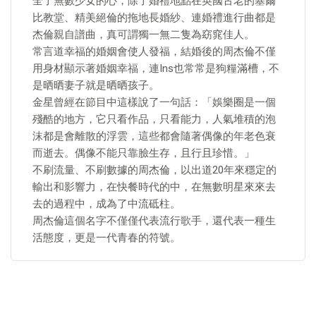
全了無數少女的心，除了婚禮地點在英國古老的塞爾
比教堂、精美絕倫的拖地長婚紗、連婚禮進行曲都是
杰倫親自譜曲，真可謂獨一無二隻為窈窕佳人。
常言道幸福的婚姻會使人發福，結婚後的周杰倫不僅
用身材顯示著婚姻幸福，連Ins也常常是狗糧滿槽，不
是晒晒妻子就是晒晒孩子。
金星曾經在節目中這樣說了一句話：「娛樂圈是一個
殘酷的地方，它只看作品，只看能力，人氣堆積的泡
沫都是會離散的浮雲，這些都會隨著偶像的年老色衰
而逝去。偶像不能只靠臉生存，且行且珍惜。」
不刷流量、不刷數據的周杰倫，以出道20年來穩定的
輸出和影響力，在快餐時代的中，在無數明星來來去
去的過程中，成為了中流砥柱。
周杰倫這個名字不僅僅代表流行歌手，還代表一種生
活態度，更是一代青春的符號。