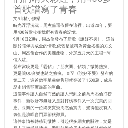
首歌譜寫了青春
文/山楂小娛樂
時光浮浮沉沉，周杰倫還依舊在這裡，出道20年，要
用400首歌收攏我所有青春的記憶。
9月16日23時，周杰倫發布了新歌《說好不哭》。這首
關於陪伴與成全的情歌,依舊是被稱為黃金搭檔的方文
山、周杰倫合作的美麗產物，外加五月天的主唱—阿
信入駐。
發布當晚更是「霸佔」了朋友圈、佔領了微博熱搜、
更是讓QQ音樂也隨之癱瘓。直至《說好不哭》發布的
第二天，這首數字單曲銷售額就突破了1500萬，成為
歷史銷售額度最高的單曲。
這個事件讓人自然而然的讓人想到之前為周杰倫打榜
事件，新歌發布無疑又是對打榜事件又一次完美的回
應。豆瓣的一位網友質疑周杰倫實力，覺得他沒有人
氣但是演唱會門票卻很難買。
這件事情被轉移到微博，引起很多網友的關注，於是