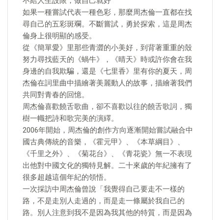
不給人生設限，做自己就好
如果一種嘗試代表一種色彩，那麼周杰倫一直都在找
尋自己的五彩斑斕。不斷嘗試，勇於探索，這是周杰
倫身上很明顯的感受。
從《簡單愛》里那些青澀的小美好，到背著重重的殼
努力尋找藍天的《蝸牛》，《晴天》時或許你會在我
身邊的自我欺騙，還是《七里香》里有你的夏天，周
杰倫在詞里曲中描繪著美麗動人的故事，描繪著我們
共同對青春的回憶。
周杰倫喜歡饒舌歌曲，卻不喜歡以往的饒舌歌詞，獨
樹一幟把詩和歌完美的演繹。
2006年開始，周杰倫的創作方向逐漸開始嘗試融合中
國古典傳統的音樂，《霍元甲》、《本草綱目》、
《千里之外》、《菊花台》、《青花瓷》無一不表現
出他對中國文化的獨特見解。二十來歲的年紀擁有了
很多超越這個年紀的領悟。
一次採訪中周杰倫曾說「我覺得自己要走不一樣的
路，不是走別人走過的，而是走一條屬於我自己的
路。別人注意到我不是因為我其他的特質，而是因為