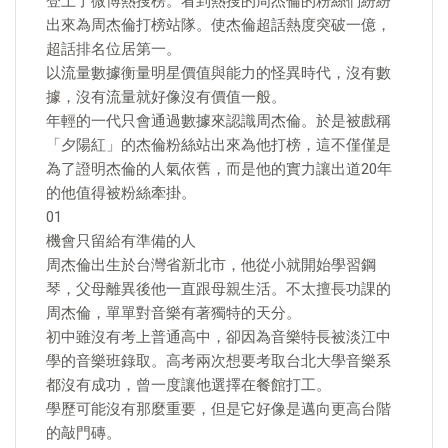
登上了微博熱搜榜。看到熱搜的周杰倫的粉絲們紛紛
出來為周杰倫打榜站隊。使杰倫超話熱度突破一億，
超話排名位居第一。
以流量數據衡量明星價值與能力的怪異時代，沒有數
據，沒有流量就好像沒有價值一般。
年輕的一代只會通過數據來認識周杰倫。於是被戲稱
「夕陽紅」的杰倫粉絲站出來為他打榜，這不僅僅是
為了證明杰倫的人氣依舊，而是他的實力讓出道20年
的他值得被粉絲牽掛。
01
機會只留給有準備的人
周杰倫出生於台灣省新北市，他從小就開始學習鋼
琴，父母離異後他一直跟母親生活。不太擅長功課的
周杰倫，單單對音樂有著獨特的天分。
初中雖沒有考上普通高中，卻因為音樂特長被淡江中
學的音樂班錄取。高考兩次想要考取台北大學音樂系
都沒有成功，曾一度讓他選擇在餐館打工。
學歷可能沒有那麼重要，但是它好像是邁向更高台階
的敲門磚。