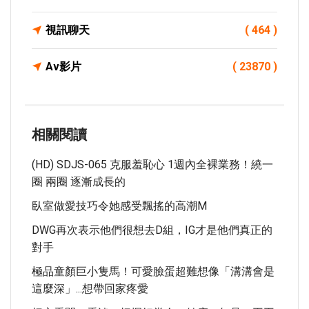
視訊聊天
( 464 )
Av影片
( 23870 )
相關閱讀
(HD) SDJS-065 克服羞恥心 1週內全裸業務！繞一
圈 兩圈 逐漸成長的
臥室做愛技巧令她感受飄搖的高潮m
DWG再次表示他們很想去D組，IG才是他們真正的
對手
極品童顏巨小隻馬！可愛臉蛋超難想像「溝溝會是
這麼深」...想帶回家疼愛