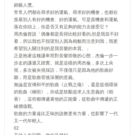
銷藝人獎。
常常人們都在尋求好的運氣、尋求好的機會，也都在
羨慕別人有好的機會、好的運氣。可是當機會和運氣
落在你頭上，你是否又有足夠的能力去接受它？
周杰倫曾說「偶像都是長得比較好看的,但是我並不好
看，所以我也不指望別人因為相貌而注意到我，我更
希望別人關注到的是我音樂的本質。」
正是抱著這種謙卑而對音樂崇敬的心態，杰倫一步一
步走的謙遜又踏實。就是這樣的周杰倫，多次上央
視，多次被央視採訪，不僅僅只是因為他的歌曲好
聽，而是歌曲背後深層的意義。
無論是宣傳和平的歌曲《止戰之殤》，還是提倡環保
的歌曲《梯田》，亦或是鼓勵追求人生意義的《稻
香》，這些都傳遞著他的正能量，從歌曲中傳遞的正
確價值觀。
歌曲的力量遠比乏味的說教更有力量，也影響了一代
又一代年輕人。
02