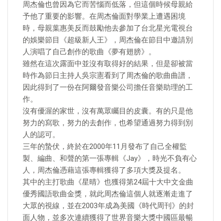
周杰倫也曾因為它而苦惱而低落，但這個時候母親給
予他了重要的影響。在周杰倫面對學業上遭遇困境
時，母親葉惠美反而鼓勵他去參加了台北星光電視台
的娛樂節目《超級新人王》，周杰倫在節目中邀請別
人演唱了自己創作的歌曲《夢有翅膀》。
雖然在這次露面中並沒有取得好的結果，但是卻被當
時作為節日主持人吳宗憲看到了周杰倫的歌曲曲譜，
因此得到了一份在阿爾發音樂公司擔任音樂助理的工
作。
沒有優渥的家世，沒有萬眾矚目的皮囊。有的只是他
努力的寫歌，努力的去創作，也希望通過努力得到別
人的認可。
三年的蟄伏，終於在2000年11月發布了自己全權監
製、編曲、和聲的第一張專輯《Jay》，時光不負有心
人，周杰倫憑藉這張專輯獲得了多項大獎及提名。
其中的主打歌曲《星晴》也獲得第24屆十大中文金曲
優秀國語歌曲金獎，就此周杰倫這個人就逐漸走進了
大眾的視線，並在2003年成為美國《時代周刊》的封
面人物，並多次連續獲得了世界音樂大獎中國區最暢