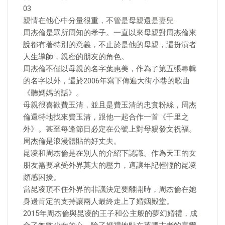
03
親情在他心中分量很重，不管是母親還是妻兒
周杰倫是眾所周知的孝子。一直以來母親對周杰倫來
說都有著特別的意義，不止於是他的母親，還扮演者
人生導師，親密的朋友的角色。
周杰倫不僅以母親的名字葉惠美，作為了第五張專輯
的名字以外，還於2006年寫下傳遍大街小巷的歌曲
《聽媽媽的話》。
母親很喜歡費玉清，並且是費玉清的忠實粉絲，周杰
倫還特地找來費玉清，跟他一起合作一首《千里之
外》。甚至每逢節日必定在公號上對母親發文祝福。
周杰倫是浪漫體貼的好丈夫。
昆凌和周杰倫是在別人的介紹下認識。作為天王的女
朋友需要承受外界莫大的壓力，這讓年紀輕輕的昆凌
頗感困擾。
當昆凌頂不住外界的非議決定要離開時，周杰倫在她
身邊肯定的支持讓兩人最終走上了婚姻殿堂。
2015年周杰倫與昆凌的王子和公主般的夢幻婚禮，成