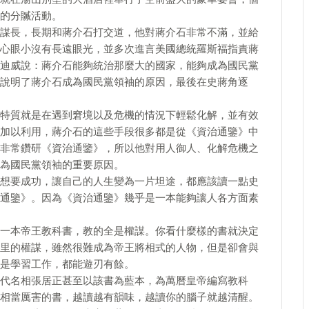
的分贓活動。
謀長，長期和蔣介石打交道，他對蔣介石非常不滿，並給
心眼小沒有長遠眼光，並多次進言美國總統羅斯福指責蔣
迪威說：蔣介石能夠統治那麼大的國家，能夠成為國民黨
說明了蔣介石成為國民黨領袖的原因，最後在史蔣角逐
特質就是在遇到窘境以及危機的情況下輕鬆化解，並有效
加以利用，蔣介石的這些手段很多都是從《資治通鑒》中
非常鑽研《資治通鑒》，所以他對用人御人、化解危機之
為國民黨領袖的重要原因。
想要成功，讓自己的人生變為一片坦途，都應該讀一點史
通鑒》。因為《資治通鑒》幾乎是一本能夠讓人各方面素
一本帝王教科書，教的全是權謀。你看什麼樣的書就決定
里的權謀，雖然很難成為帝王將相式的人物，但是卻會與
是學習工作，都能遊刃有餘。
代名相張居正甚至以該書為藍本，為萬曆皇帝編寫教科
相當厲害的書，越讀越有韻味，越讀你的腦子就越清醒。