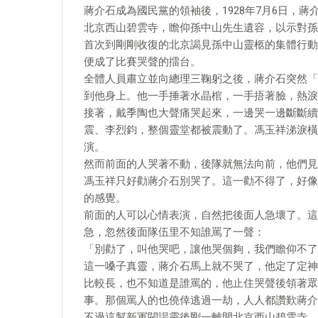
蔣介石成為國民黨的領袖後，1928年7月6日，
北京西山碧雲寺，瞻仰孫中山先生遺容，以示對孫
首次到剛剛收復的北京謁見孫中山靈柩的集體行動
便成了比賽哭聲的擂台。
全體人員肅立並向總理三鞠躬之後，蔣介石突然「
到他身上。他一手捶著水晶棺，一手捂著臉，熱淚
接著，戴季陶也大聲痛哭起來，一邊哭一邊斷斷續
震、李烈鈞，整個靈堂都被震動了。馮玉祥涕淚橫
演。
然而前面的人哭著不動，後隊就無法向前，他們見
馮玉祥只好勸蔣介石別哭了。這一勸不得了，好像
的感覺。
前面的人可以心情表演，自然把後面人急壞了。這
急，忽然後面隊伍里不知誰罵了一聲：
「別勸了，叫他哭吧，讓他哭個夠，我們瞻仰不了
這一嗓子真靈，蔣介石馬上就不哭了，他定了定神
比較長，也不知道是誰罵的，他止住哭聲後領著眾
事。那個罵人的也僥倖逃過一劫，人人都讚歎蔣介
不過這幫新軍閥謁靈後剛一離開北京西山碧雲寺，