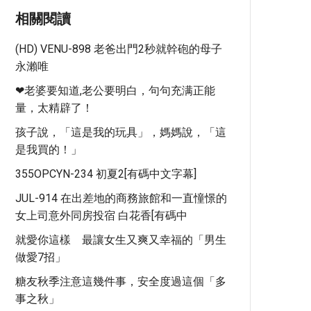
相關閱讀
(HD) VENU-898 老爸出門2秒就幹砲的母子
永瀨唯
❤老婆要知道,老公要明白，句句充满正能
量，太精辟了！
孩子說，「這是我的玩具」，媽媽說，「這
是我買的！」
355OPCYN-234 初夏2[有碼中文字幕]
JUL-914 在出差地的商務旅館和一直憧憬的
女上司意外同房投宿 白花香[有碼中
就愛你這樣 最讓女生又爽又幸福的「男生
做愛7招」
糖友秋季注意這幾件事，安全度過這個「多
事之秋」