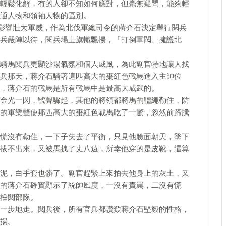
輕鬆化解，有的人卻不知如何應對，但毫無疑問，能夠輕
通人物和領袖人物的區別。
大影響壯大軍威，作為北伐軍總司令的蔣介石決定舉行閱兵
兵嚴陣以待，閱兵場上旗幟飄揚，「打倒軍閥、擁護北
騎馬閱兵更顯沙場氣氛和個人威風，為此副官特地讓人找
兵那天，蔣介石騎著這匹高大的棗紅色戰馬進入主帥位
，蔣介石的戰馬是所有戰馬中是最高大威武的。
金光一閃，號聲驟起，其他的將領都將馬的韁繩勒住，防
的軍樂聲使那匹高大的棗紅色戰馬吃了一驚，忽然前蹄騰
慌沒有勒住，一下子失去了平衡，只見他臉面朝天，墜下
拔不出來，又被馬拽了丈八遠，所幸他穿的是皮靴，還算
泥，白手套也髒了。副官趕緊上來拍去他身上的灰土，又
的蔣介石確實顯示了統帥風度，一沒有責罵，二沒有慌
檢閱部隊。
一步地走。閱兵後，所有官兵都讚歎蔣介石堅毅的性格，
揚。