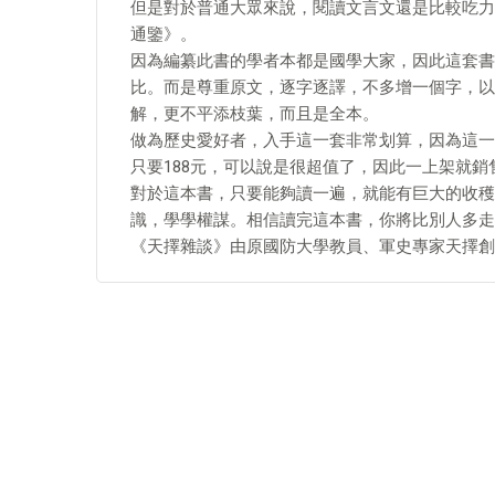
但是對於普通大眾來說，閱讀文言文還是比較吃力
通鑒》。
因為編纂此書的學者本都是國學大家，因此這套書
比。而是尊重原文，逐字逐譯，不多增一個字，以
解，更不平添枝葉，而且是全本。
做為歷史愛好者，入手這一套非常划算，因為這一套
只要188元，可以說是很超值了，因此一上架就銷售
對於這本書，只要能夠讀一遍，就能有巨大的收穫
識，學學權謀。相信讀完這本書，你將比別人多走
《天擇雜談》由原國防大學教員、軍史專家天擇創