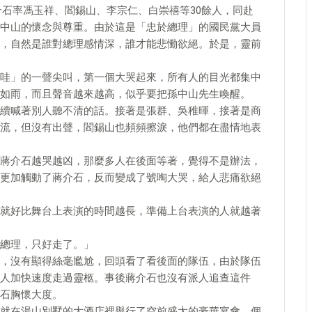
蔣介石率馮玉祥、閻錫山、李宗仁、白崇禧等30餘人，同赴
中山的懷念與尊重。由於這是「忠於總理」的國民黨大員
，自然是誰對總理感情深，誰才能悲慟欲絕。於是，靈前
哇」的一聲尖叫，第一個大哭起來，所有人的目光都集中
如雨，而且聲音越來越高，似乎要把孫中山先生喚醒。
續喊著別人聽不清的話。接著是張群、吳稚暉，接著是商
流，但沒有出聲，閻錫山也頻頻擦淚，他們都在盡情地表
蔣介石越哭越凶，那麼多人在後面等著，覺得不是辦法，
更加觸動了蔣介石，反而變成了號啕大哭，給人悲痛欲絕
就好比舞台上表演的時間越長，準備上台表演的人就越著
總理，只好走了。」
，沒有顯得絲毫尷尬，回頭看了看後面的隊伍，由於隊伍
人加快速度走過靈柩。事後蔣介石也沒有派人追查這件
石胸懷大度。
就在湯山別墅的大酒店裡舉行了空前盛大的豪華宴會，個