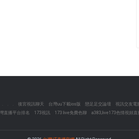
.
.
.
後宮視訊聊天
台灣uu下載ios版
戀足足交論壇
視訊交友電
灣直播平台排名
173視訊
173 live免費色聊
a383,live173色情視頻