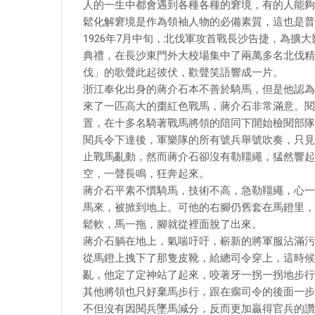
人的一生中都會遇到各種各種的窘境，有的人能夠
鬆化解窘境是作為領袖人物的必備素質，這也是普
1926年7月中旬，北伐軍攻首戰長沙告捷，為擴
典禮，在長沙東門外大校場集中了兩萬多名北伐精
伐」的歌聲此起彼伏，歡聲笑語響成一片。
浙江奉化出身的蔣介石本不善於騎馬，但是他認為
來了一匹高大的棗紅色戰馬，蔣介石非常滿意。閱
置，在十多名騎著戰馬將領的陪同下開始檢閱部隊
閱兵令下達後，軍樂隊的所有號兵舉號吹奏，只見
止戰馬亂動，然而蔣介石卻沒有勒韁繩，猛然響起
空，一聲長鳴，狂奔起來。
蔣介石平素不慣騎馬，技術不高，急勒韁繩，心一
馬來，被掀到地上。可他的右腳仍舊套在馬鐙里，
鬆軟，馬一拖，腳就從裡面脫了出來。
蔣介石躺在地上，氣喘吁吁，嶄新的將軍服沾滿污
從馬鐙上拽下了那隻皮靴，給總司令穿上，這時候
亂，他定了定神站了起來，咬著牙一拐一拐地步行
其他將領也只好棄馬步行，跟在瘸司令的後面一步
不但沒有因閱兵墜馬減分，反而更加贏得官兵的讚