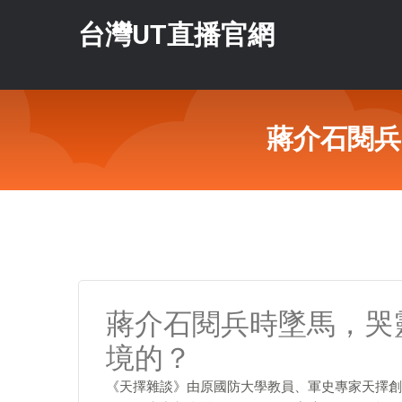
台灣UT直播官網
蔣介石閱兵
蔣介石閱兵時墜馬，哭
境的？
《天擇雜談》由原國防大學教員、軍史專家天擇創