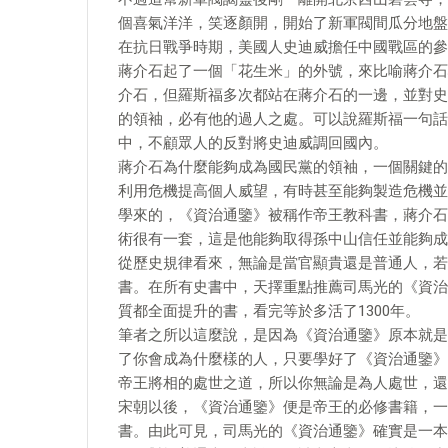
個喜氣洋洋，笑逐顏開，開始了新軍閥間瓜分地盤
在抗日戰爭時期，美國人史迪威擔任中國戰區的參
蔣介石起了一個「花生米」的外號，來比喻蔣介石
介石，但羅斯福多次都站在蔣介石的一邊，並對史
的領袖，必有他的過人之處。可以說羅斯福一句話
中，不顧眾人的反對將史迪威調回國內。
蔣介石為什麼能夠成為國民黨的領袖，一個關鍵的
利用危機提高個人威望，有時甚至能夠製造危機並
學來的，《資治通鑒》被稱作帝王教科書，蔣介石
術很有一套，這是他能夠取得孫中山信任並能夠成
從歷史規律看來，無論是當官顯貴還是普通人，若
書。在所有史書中，天擇重點推薦司馬光的《資治
質都全面提升的書，看完等於多活了1300年。
筆者之所以這麼說，是因為《資治通鑒》原本就是
了你會成為什麼樣的人，只要學好了《資治通鑒》
帝王將相的處世之道，所以你無論是為人處世，還
宋朝以後，《資治通鑒》便是帝王的必修書籍，一
書。由此可見，司馬光的《資治通鑒》確實是一本