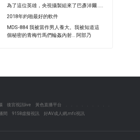
為了這位英雄，​央視攝製組來了巴彥淖爾……
2018年約啪最好的軟件
MDS-884 我被當作男人養大。我被知道這
個秘密的青梅竹馬們輪姦內射… 阿部乃
腦
後宮視訊live
黃色直播平台
.
.
.
.
.
.
.
.
.
直播間
9158虛擬視訊
好AV成人網,mfc視訊