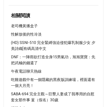
相關閱讀
老司機黃播盒子
性解放後的性冷淡
(HD) SSNI-510 完全緊縛強迫侵犯爆乳制服少女 夕
美詩織[有碼高清中文
DNF：一陣雨欲打造全身15男氣功，旭旭寶寶：先
把武極的錢還了
午夜電話聊天熱線
吃雞遊戲中有一個隱藏的黑夜版訓練場，裡面還有
一個大月亮！
SABA-694 完全主觀～巨臀人妻成了我專用的自慰
套女那件事 蓳（假名）30歲