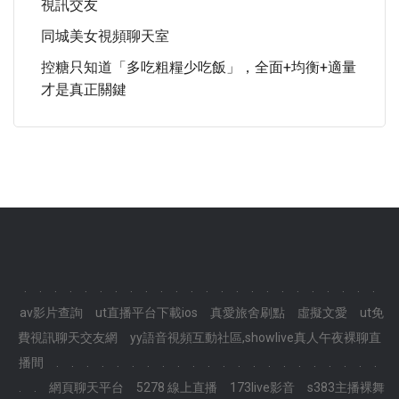
視訊交友
同城美女視頻聊天室
控糖只知道「多吃粗糧少吃飯」，全面+均衡+適量
才是真正關鍵
.
.
.
.
.
.
.
.
.
.
.
.
.
.
.
.
.
.
.
.
.
.
.
.
av影片查詢
ut直播平台下載ios
真愛旅舍刷點
虛擬文愛
ut免
費視訊聊天交友網
yy語音視頻互動社區,showlive真人午夜裸聊直
播間
.
.
.
.
.
.
.
.
.
.
.
.
.
.
.
.
.
.
.
.
.
.
.
.
網頁聊天平台
5278 線上直播
173live影音
s383主播裸舞