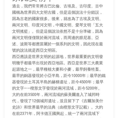
過去，我們常常將古巴比倫、古埃及、古印度、古中
國稱為世界四大文明古國，但是這個說法十分錯誤，
因為古老的國家很多。後來，就改為了古埃及文明、
兩河文明、印度河文明，中國文明、愛琴文明「五大
文明搖籃」。但是這個說法依然不是十分準確，因為
兩河文明僅僅限於兩河流域，而周邊的腓尼基、亞
述、波斯等都應當屬於一個系列的文明，因此現在最
號的說法就是西亞文明區。
西亞應該是世界文明的起源地，世界最重要的文明發
明幾乎都最早出現於西亞地區。西亞是世界三大農業
起源地之一，最早種植大麥和小麥，最早飼養牲畜。
最早的銅器發現於小亞半島，距今10000年；最早的鐵
器發現於土耳其半島的赫梯遺址，距今4500年；最早
的文字——楔形文字發現於兩河流域，距今5200年。
大約在前3500年，兩河流域的蘇美爾進入了城邦時
代，發現了12個城邦遺址，並且留下了《吉爾加美什
史詩》和世界最早的法典（由楔形文字記載）。大約
在前2371年，阿卡德王國興起，統一了兩河流域下