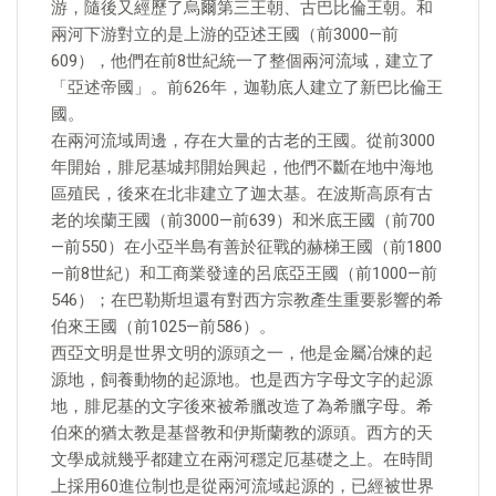
游，隨後又經歷了烏爾第三王朝、古巴比倫王朝。和
兩河下游對立的是上游的亞述王國（前3000—前
609），他們在前8世紀統一了整個兩河流域，建立了
「亞述帝國」。前626年，迦勒底人建立了新巴比倫王
國。
在兩河流域周邊，存在大量的古老的王國。從前3000
年開始，腓尼基城邦開始興起，他們不斷在地中海地
區殖民，後來在北非建立了迦太基。在波斯高原有古
老的埃蘭王國（前3000—前639）和米底王國（前700
—前550）在小亞半島有善於征戰的赫梯王國（前1800
—前8世紀）和工商業發達的呂底亞王國（前1000—前
546）；在巴勒斯坦還有對西方宗教產生重要影響的希
伯來王國（前1025—前586）。
西亞文明是世界文明的源頭之一，他是金屬冶煉的起
源地，飼養動物的起源地。也是西方字母文字的起源
地，腓尼基的文字後來被希臘改造了為希臘字母。希
伯來的猶太教是基督教和伊斯蘭教的源頭。西方的天
文學成就幾乎都建立在兩河穩定厄基礎之上。在時間
上採用60進位制也是從兩河流域起源的，已經被世界