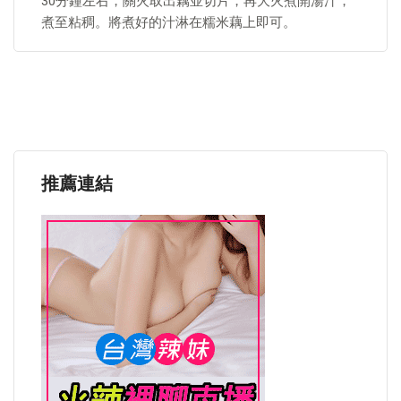
30分鐘左右，關火取出藕並切片，再大火煮開湯汁，
煮至粘稠。將煮好的汁淋在糯米藕上即可。
推薦連結