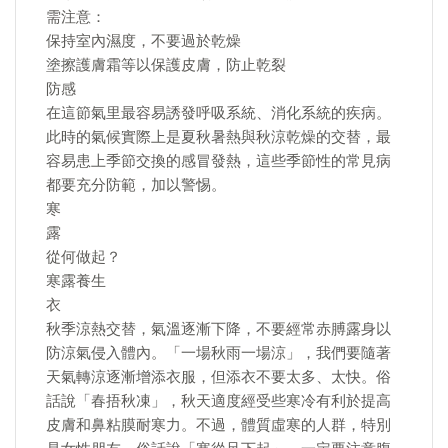
需注意：
保持室內濕度，不要過於乾燥
塗擦護膚霜等以保護皮膚，防止乾裂
防感
在這節氣里最容易誘發呼吸系統、消化系統的疾病。
此時的氣候實際上是夏秋暑熱與秋涼乾燥的交替，最
容易患上季節交換的感冒發熱，這些季節性的常見病
都要充分防範，加以警惕。
寒
露
從何做起？
寒露養生
衣
秋季涼熱交替，氣溫逐漸下降，不要經常赤膊露身以
防涼氣侵入體內。「一場秋雨一場涼」，我們要隨著
天氣轉涼逐漸增添衣服，但添衣不要太多、太快。俗
話說「春捂秋凍」，秋天適度經受些寒冷有利於提高
皮膚和鼻粘膜耐寒力。不過，體質虛寒的人群，特別