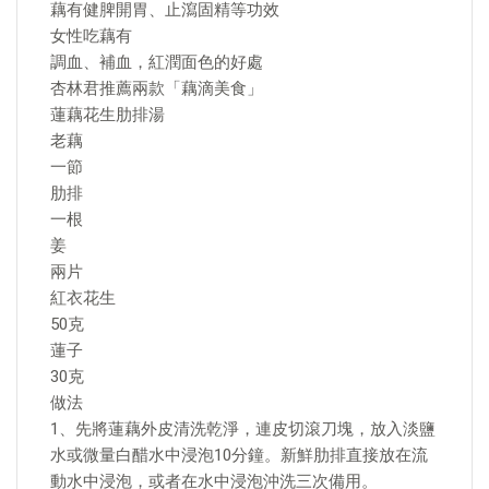
藕有健脾開胃、止瀉固精等功效
女性吃藕有
調血、補血，紅潤面色的好處
杏林君推薦兩款「藕滴美食」
蓮藕花生肋排湯
老藕
一節
肋排
一根
姜
兩片
紅衣花生
50克
蓮子
30克
做法
1、先將蓮藕外皮清洗乾淨，連皮切滾刀塊，放入淡鹽
水或微量白醋水中浸泡10分鐘。新鮮肋排直接放在流
動水中浸泡，或者在水中浸泡沖洗三次備用。