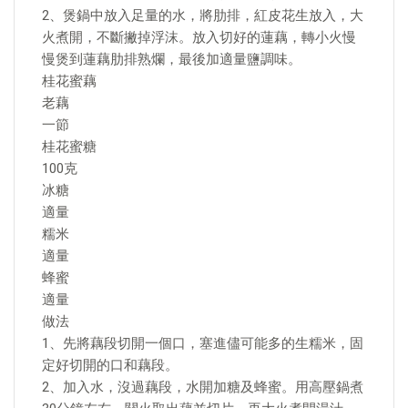
2、煲鍋中放入足量的水，將肋排，紅皮花生放入，大
火煮開，不斷撇掉浮沫。放入切好的蓮藕，轉小火慢
慢煲到蓮藕肋排熟爛，最後加適量鹽調味。
桂花蜜藕
老藕
一節
桂花蜜糖
100克
冰糖
適量
糯米
適量
蜂蜜
適量
做法
1、先將藕段切開一個口，塞進儘可能多的生糯米，固
定好切開的口和藕段。
2、加入水，沒過藕段，水開加糖及蜂蜜。用高壓鍋煮