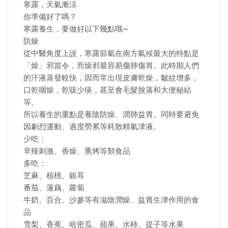
寒露，天氣漸涼
你準備好了嗎？
寒露養生，要做好以下幾點哦~
防燥
從中醫角度上說，寒露節氣在南方氣候最大的特點是
「燥」邪當令，而燥邪最容易傷肺傷胃。此時期人們
的汗液蒸發較快，因而常出現皮膚乾燥，皺紋增多，
口乾咽燥，乾咳少痰，甚至會毛髮脫落和大便秘結
等。
所以養生的重點是養陰防燥、潤肺益胃。同時要避免
因劇烈運動、過度勞累等耗散精氣津液。
少吃：
辛辣刺激、香燥、熏烤等類食品
多吃：
芝麻、核桃、銀耳
番茄、蓮藕、蘿蔔
牛奶、百合、沙參等有滋陰潤燥、益胃生津作用的食
品
雪梨、香蕉、哈密瓜、蘋果、水柿、提子等水果