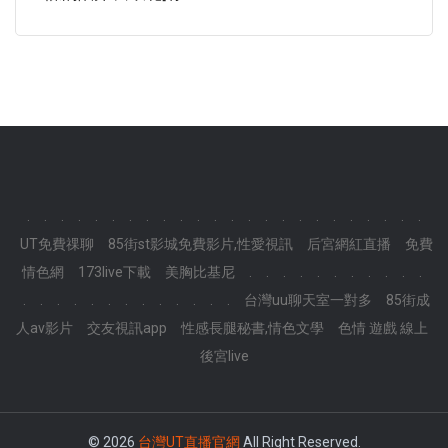
.
.
.
.
.
.
.
.
.
.
.
.
.
.
.
.
.
.
.
.
.
.
.
.
UT免費祼聊
85街st影城免費影片,性愛視訊
后宮網紅直播
免費
情色網
173live下載
美胸比基尼
.
.
.
.
.
.
.
.
.
.
.
.
.
.
.
.
.
.
.
.
.
.
.
.
台灣uu聊天室一對多
85街成
人av影片
交友視訊app
性感長腿秘書,情色文學
色情 遊戲 線上
後宮live
© 2026
台灣UT直播官網
All Right Reserved.