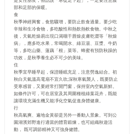
是女性朋友，俗話說「寒從足下起」，一定要注意腹
部和足部的保暖。
食
秋季神經興奮，食慾驟增，要防止飲食過量。要少吃
辛辣和生冷食物，多吃酸性和熱飲熱軟食物。中秋之
後，天氣乾燥易出現口渴咽干唇燥皮膚乾澀等「秋燥
病」，應多吃水果，常喝開水、綠豆湯、豆漿、牛奶
等，多吃山藥、蓮藕「根」菜等。蜂蜜有預防秋躁的
功效，是秋季養生必不可少的美味。
住
秋季宜早睡早起，保證睡眠充足，注意勞逸結合。初
秋白天氣溫高電扇不宜久吹;深秋寒氣襲人，既要防止
受寒感冒，又要經常打開門窗，保持室內空氣新鮮。
如條件許可，可在居室及其周圍種植綠葉花卉，既能
讓環境充滿生機又能凈化空氣促進身體健康。
行
秋高氣爽、遍地金黃卻是另外一番動人景象。可到公
園湖濱郊野進行適當的體育鍛煉，也可組織秋遊活
動， 既可調節精神又可強身健體。