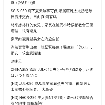
爆：跟A片很像
SSIS-030 鄉下夏天無事可做 鄰居巨乳太太誘惑毎
日流汗交合。日向真凜[有碼
將來嫁得好的女兒，家長在她們小時候都教會三個
道理，很有遠見
穿黑絲襪長髮美女在汽旅自拍
淘氣寶寶剛出生，就緊緊攥住了醫生的「剪刀」，
網友：求生意識強
Ut聊天
CHINASES SUB JUL-612 夫と子作りSEXをした後
はいつも義父に
(HD) JUL-086 成為專業家庭煮夫的我、被鄰居太
太圍裙姿態玩弄。 大島優
(HD) NACR-286 美人妻NTR計劃～老公和按摩師合
謀的陷井 白咲花[有