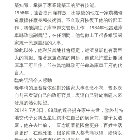
築知識，掌握了專業建築工的所有技能。
1958年，達吾提刑滿釋放，出獄後的他在一家農機修
造廠擔任廠長和技術員。不久政府恢復了他的幹部工
作，將他調往了庫車縣文管所工作，1984年他當選庫
車縣政協副書記，在任期間，他曾做出了很多維護國
家統一民族團結的大事。
除此以外，他對於當地社會穩定，經濟發展也有著巨
大的貢獻。隨著旅遊產業的興起，他被允許重新搬回
庫車王府居住，並被當地縣政府任命為庫車王府的代
言人。
臨終話語令人感動
晚年時的達吾提依然對於國家大事念念不忘，曾多次
向前來看望自己的政府官員，表達自己對於南疆未來
發展的熱切期望。
2014年7月3日，88歲的達吾提在家中去世，臨終前特
地交代子女將五星紅旗掛在自己的病床前。據子女透
露，他在去世前，一直念叨著祖國會更好，百姓生活
會更好。在他死後，很多南疆人都悲痛欲絕，紛紛以