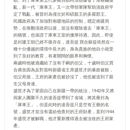
勒。到了庫車第五代多羅貝勒時清朝爆發了准格爾叛
亂，新一代「庫車王」又一次帶領軍隊幫助清政府平
定了戰亂，被晉封為僅次於和碩親王的多羅郡王。
民國政府為了加強對南疆地區的控制，穩定南疆局
勢，在推翻清政府以後，並沒有廢除過去「庫車王」
的稱號，也保證了庫車王室的優厚待遇。因此，即使
是封建王朝已經不復存在，達吾提·買合蘇提依然在一
種十分優越的環境中長大的，身為貴族的他自小就受
到了良好的教育，有著開闊的眼界和胸懷。
兩歲時他被過繼給了沒有子嗣的伯父，十歲時伯父買
合甫孜因為反對當時新疆省主席盛世才的暴政被殺，
伯父死後，王府的家產也被抄沒了，他也被送到了親
生父母身邊。
盛世才為了鞏固自己在新疆一帶的統治，1942年又將
與家人團聚不久的達吾提帶到了省城，將其冊封為
「庫車王」，但是此時的達吾提只是空有王爺的名
號，盛世才並沒有還給他查封的王府財產，直到1944
年盛世才被解職，他才重新獲得過去被沒收的王府家
產。