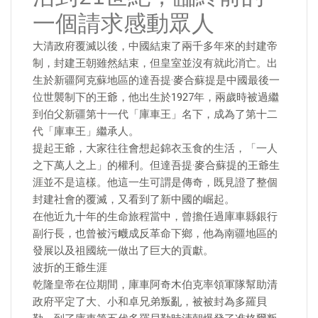
一個請求感動眾人
大清政府覆滅以後，中國結束了兩千多年來的封建帝
制，封建王朝雖然結束，但皇室並沒有就此消亡。出
生於新疆阿克蘇地區的達吾提·麥合蘇提是中國最後一
位世襲制下的王爺，他出生於1927年，兩歲時被過繼
到伯父新疆第十一代「庫車王」名下，成為了第十二
代「庫車王」繼承人。
提起王爺，大家往往會想起錦衣玉食的生活，「一人
之下萬人之上」的權利。但達吾提·麥合蘇提的王爺生
涯並不是這樣。他這一生可謂是傳奇，既見證了整個
封建社會的覆滅，又看到了新中國的崛起。
在他近九十年的生命旅程當中，曾擔任過庫車縣銀行
副行長，也曾被污衊成反革命下鄉，他為南疆地區的
發展以及祖國統一做出了巨大的貢獻。
波折的王爺生涯
乾隆皇帝在位期間，庫車阿奇木伯克率領軍隊幫助清
政府平定了大、小和卓兄弟叛亂，被被封為多羅貝