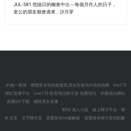
JUL-581 危險日的幽會中出～每個月作人的日子，
老公的朋友都會過來… 沙月芽
.
.
.
.
.
.
.
.
.
.
.
.
.
.
.
.
.
.
.
.
.
.
.
.
約炮一夜情
裸體美女視頻無遮擋,美女在家內衣視頻跳舞
live173
網紅直播平台
Live173-影音視訊聊天室-免費視訊
外國視訊網站,
免費a片下載
網絡美女直播
.
.
.
.
.
.
.
.
.
.
.
.
.
.
.
.
.
.
.
.
.
.
.
.
85街 成人小說
線上聊天平台
聊
色 交友
文字聊天室
真愛旅舍ios破解版
真愛旅舍聊天室刷點數