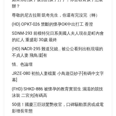
辦？
尊敬的尼古拉斯·凱奇先生，你還有完沒完（轉）
(HD) OPKT-026 禁斷的懷孕OK中出打工 香澄
SDNM-293 前模特兒日系美國人夫人現在是町內會
的紅人 重盛彩 30歲 最終
(HD) NACR-295 難道兒媳… 被公公看到出軌現場的
不貞人妻 飛鳥凜[有
情、色論壇
JRZE-080 初拍人妻檔案 小鳥遊亞紗子[有碼中文字
幕]
(FHD) SHKD-886 被懷孕的教育實習生 濕濡的競技
泳裝 二宮光[有碼高
50億！國慶三巨頭驚艷收官，口碑驅動票房或成電
影增長常態