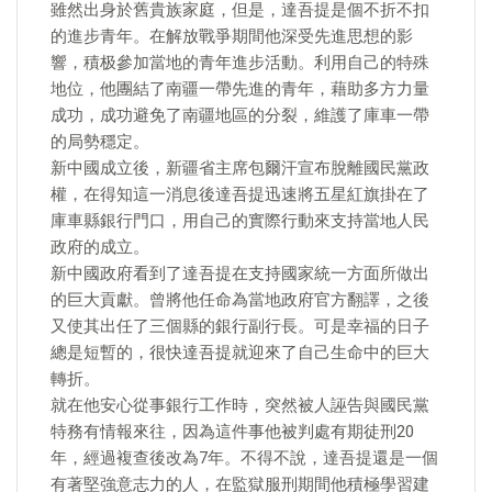
雖然出身於舊貴族家庭，但是，達吾提是個不折不扣
的進步青年。在解放戰爭期間他深受先進思想的影
響，積极參加當地的青年進步活動。利用自己的特殊
地位，他團結了南疆一帶先進的青年，藉助多方力量
成功，成功避免了南疆地區的分裂，維護了庫車一帶
的局勢穩定。
新中國成立後，新疆省主席包爾汗宣布脫離國民黨政
權，在得知這一消息後達吾提迅速將五星紅旗掛在了
庫車縣銀行門口，用自己的實際行動來支持當地人民
政府的成立。
新中國政府看到了達吾提在支持國家統一方面所做出
的巨大貢獻。曾將他任命為當地政府官方翻譯，之後
又使其出任了三個縣的銀行副行長。可是幸福的日子
總是短暫的，很快達吾提就迎來了自己生命中的巨大
轉折。
就在他安心從事銀行工作時，突然被人誣告與國民黨
特務有情報來往，因為這件事他被判處有期徒刑20
年，經過複查後改為7年。不得不說，達吾提還是一個
有著堅強意志力的人，在監獄服刑期間他積極學習建