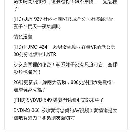
隨著時間的推移，這幾種份子錢不用隨，一定記住
了
(HD) JUY-927 社内社團NTR 成為公司社團經理的
妻子在兩天一夜集訓時
情色漫畫
(HD) HJMO-424 一般男女觀察～在看VR的老公旁
30公分連續中出NTR
少女房間裡的秘密！萌系妹子沒有尺度可言 全裸
影片也曝光！
26號更新或上線兩大活動，888史詩開放免費得，
達摩玩家有福了
(FHD) SVDVD-649 磔獄門強暴4 安部未華子
DVDMS-366 考驗愛情忠貞的AV視頻！愛情還是大
雞吧有魅力？和男朋友濕吻前