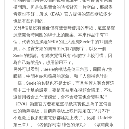
作品的畫面用在公開的視頻會議中，很可能會引來版
權問題。但是如果開會的時候背景一片空白，那感覺
肯定也不好，所以《EVA》官方提供的這些壁紙多少
也是有些作用的。
另外8個是沒有圖像僅有聲音時使用的壁紙，這些是碇
源堂開會時周圍的牌子上的圖案。本來作品中有12
個，代表的是操縱NERV的巨大組織Seele中的12個成
員，不過官方給的圖裡面只有7個數字，以及一個
Seele的標誌。有網友覺得只有7個數字比較可惜，因
為自己編號是9，想用卻用不了。
另外可以看到，Seele的標誌是倒三角形，周圍有7隻
眼睛，中間有蛇和蘋果的形象。和「人類補完計劃」
一樣，Seele的名聲也不是太好，而且掌管人類命運這
種中二十足的設定，要是真被用在視頻會議里，不知
道使用者會是什麼感受，會不會發言也會變味呢？
《EVA》動畫官方發布這些壁紙其實也是為了宣傳自
己的新劇場版，目前劇場版上映日期定在了6月27日，
不過最近很多動畫電影都延期上映了，比如《fateHF
第三章》、《名偵探柯南 緋色的彈丸》、《紫羅蘭永