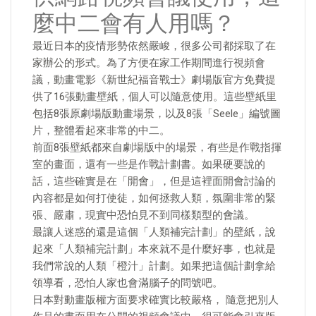
麼中二會有人用嗎？
最近日本的疫情形勢依然嚴峻，很多公司都採取了在
家辦公的形式。為了方便在家工作期間進行視頻會
議，動畫電影《新世紀福音戰士》劇場版官方免費提
供了16張動畫壁紙，個人可以隨意使用。這些壁紙里
包括8張原劇場版動畫場景，以及8張「Seele」編號圖
片，整體看起來非常的中二。
前面8張壁紙都來自劇場版中的場景，有些是作戰指揮
室的畫面，還有一些是作戰計劃書。如果硬要說的
話，這些確實是在「開會」，但是這裡面開會討論的
內容都是如何打使徒，如何拯救人類，氛圍非常的緊
張、嚴肅，現實中恐怕見不到同樣類型的會議。
最讓人迷惑的還是這個「人類補完計劃」的壁紙，說
起來「人類補完計劃」本來就不是什麼好事，也就是
我們常說的人類「橙汁」計劃。如果把這個計劃拿給
領導看，恐怕人家也會滿腦子的問號吧。
日本對動畫版權方面要求確實比較嚴格， 隨意把別人