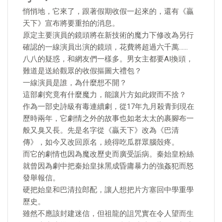
悄悄地，它來了，跟著假期收假一起來的，還有《贏
天下》宣布將要重拍的消息。
原定主要演員的鏡頭將在新技術的魔力下修改為另行
確認的一線演員出演的鏡頭，花費將超過六千萬……
八八的疑惑，和網友們一樣多。男女主都要AI換頭，
難道是送給觀眾的收假摳圖大禮包？
一線演員是誰，為什麼想不開？
這部劇究竟有什麼魔力，能讓片方如此鍥而不捨？
作為一部史詩級有毒連續劇，從17年九月殺青到現在
歷時兩年，它劇情之外的故事也如老太太的裹腳布一
般又臭又長。先是名字從《贏天下》改為《巴清
傳》，如今又改回原名，繞得吃瓜群眾腦殼疼。
而它的劇情也因為魔改歷史而廣受詬病。秦始皇粉絲
就曾因為劇中把秦始皇抹黑成昏庸暴力的強姦犯而怒
發舉報信。
硬把始皇和巴清拉郎配，讓人想把片方塞回中學重學
歷史。
雖然不應該封建迷信，但祖龍的詛咒實在令人望而生