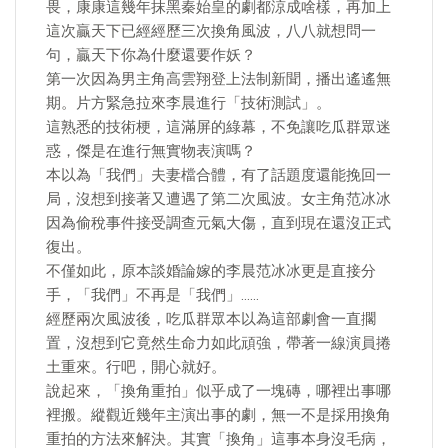
畏，康康這幾年抹黑秦始皇的劇都涼成啥樣，再加上
這次贏天下已經經歷三次換角風波，八八就想問一
句，贏天下你為什麼還要作妖？
第一次因為男主角高雲翔登上法制新聞，播出遙遙無
期。片方緊急拉來李晨進行「技術測試」。
這熟悉的技術梗，這滿屏的綠幕，不免讓吃瓜群眾迷
惑，傑是在進行無實物表演嗎？
本以為「我們」夫妻檔合體，有了話題度還能挽回一
局，沒想到接著又遭遇了第二次風波。女主角范冰冰
因為偷稅事件接受調查元氣大傷，直到現在還沒正式
復出。
不僅如此，原本談婚論嫁的李晨范冰冰更是直接分
手，「我們」不再是「我們」……
經歷兩次風波後，吃瓜群眾本以為這部劇會一直擱
置，沒想到它竟然生命力如此頑強，帶著一線演員捲
土重來。行吧，開心就好。
說起來，「換角重拍」似乎成了一塊磚，哪裡出事哪
裡搬。縱觀近幾年主演出事的劇，無一不是採用換角
重拍的方法來解決。其實「換角」這事本身沒毛病，