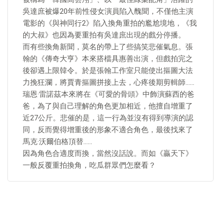
吳達庶被爆20年前性侵女演員陷入醜聞，不僅他主演
電影的《與神同行2》陷入換角重拍的尷尬境地，《我
的大叔》也因為要重拍有吳達庶出現的戲分停播。
而有些換角新聞，莫名的帶上了些搞笑悲催氣息。張
翰的《傳奇大亨》本來搭檔具惠善出演，但戲拍完之
後卻遇上限韓令。於是張翰工作室只能使出摳圖大法
力挽狂瀾，將賈青摳圖拼接上去，心疼後期剪輯師……
瑞恩·雷諾茲本來將在《可愛的骨頭》中飾演蘇西的爸
爸，為了與自己理解的角色更加相近，他擅自增重了
近27公斤。悲催的是，這一行為並沒有得到導演的認
同，反而覺得增重後的形象不適合角色，最後找來了
馬克·沃爾伯格頂替……
因為角色合適度而換，當然沒話說。而如《贏天下》
一般反覆重拍換角，吃瓜群眾們怎麼看？