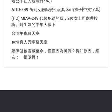
老公不在的危險日36小
ATID-349 肏到女教師變性玩具 秋山祥子[中文字幕]
(HD) MIAA-249 代替犯錯的我，2位女上司處理投
訴。對生氣的中年大叔下
台灣午夜聊天室
色情真人秀場聊天室
鄭伊健被雪藏至今，僅僅因為風流？得知原因，網
友：一根傲骨！