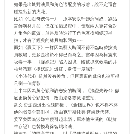
如果是出於對演員和角色適配度的考慮，說不定還會
碰撞出新的火花。
比如《仙劍奇俠傳一》，原本安以軒飾演阿奴，劉品
言飾演林月如，但在拍攝過程中，發現兩人更符合對
方角色的氣質，於是及時進行了角色互換和鏡頭補
拍，才有了經典的林月如和阿奴~~
而如《贏天下》一樣因為藝人醜聞不得不臨時替換演
員救場，更多是出於不得已而為之。當年因為柯震東
吸毒一事，《捉妖記》陷入困境。臨被抓來救場的井
柏然憑藉《捉妖記》爆紅，身價一度飆升。
《小時代4》雖然沒有換角，但柯震東的戲份也被剪得
只剩一個背影……
上半年因為黃心穎和許志安的醜聞，《法證先鋒4》徹
底更換黃心穎戲份，改由湯洛雯救場重拍。
凱文·史派西爆出性醜聞後，《金錢世界》也不得不將
他的戲份全部刪掉，改由克里斯托弗·普盧默代替。
姜至奐因為涉嫌性侵引起非議，原本他主演的《朝鮮
生存記》也替換為徐智錫出演。
被稱為「韓國高雲翔」、以「最佳綠葉配角」活躍的