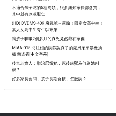
不適合孩子吃的5種肉類，很多無知家長都會買，
其中就有冰凍蝦仁
(HD) DVDMS-409 魔鏡號～露臉！限定女高中生！
素人女高中生有生以來第
讓孩子咳嗽2個多月的真兇竟然藏在家裡
MIAA-015 將姐姐的調戲認真了的處男弟弟暴走抽
插 茜遙香[中文字幕]
後宮老實人：順治厭煩她，死後康熙為何為她割
辮？
好多家長會問，孩子長期食積，怎麼調？