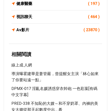
健康醫藥
( 197 )
視訊聊天
( 464 )
Av影片
( 23870 )
相關閱讀
線上成.人網
導演曝霍建華是妻管嚴，曾提醒女主演「林心如來
了你要站遠一點」
DPMX-017 淫亂名媛誘惑穿衣幹砲 一色彩葉[有碼
中文字幕]
PRED-338 不知恥的大嫂～和不穿奶罩、內褲的美
女大嫂從那天起數度中出… 希