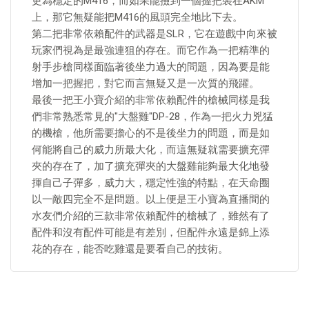
更為穩定的M416，而如果能撿到一個握把裝在AKM
上，那它無疑能把M416的風頭完全地比下去。
第二把非常依賴配件的武器是SLR，它在遊戲中向來被
玩家們視為是最強連狙的存在。而它作為一把精準的
射手步槍同樣面臨著後坐力過大的問題，因為要是能
增加一把握把，對它而言無疑又是一次質的飛躍。
最後一把王小寶介紹的非常依賴配件的槍械同樣是我
們非常熟悉常見的"大盤雞"DP-28，作為一把火力兇猛
的機槍，他所需要擔心的不是後坐力的問題，而是如
何能將自己的威力所最大化，而這無疑就需要擴充彈
夾的存在了，加了擴充彈夾的大盤雞能夠最大化地發
揮自己子彈多，威力大，穩定性強的特點，在天命圈
以一敵四完全不是問題。以上便是王小寶為直播間的
水友們介紹的三款非常依賴配件的槍械了，雖然有了
配件和沒有配件可能是有差別，但配件永遠是錦上添
花的存在，能否吃雞還是要看自己的技術。