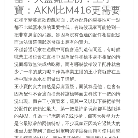
寶：AKM比M416更需要
在和平精英這款遊戲裡面，武器配件的重要性可一點
都不比武器本身的重要性低，有時候玩家可能撿到一
把非常厲害的武器。卻因為沒有合適的配件相搭配從
而無法讓這個武器發揮出應有的實力。
不僅普通玩家在遊戲中可能會遇到這個問題，有時候
職業主播也會在直播中因為配件和槍本身不相配的情
況而導致無法成功吃雞。而有哪幾款槍沒了配件就會
少了一半的威力呢？作為專業主播的王小寶就曾在直
播中現場為水友們做出了講解。
王小寶的實力自然是毋庸置疑，而就算是他，也會有
因為配件不合適而捨棄掉該槍轉而去尋找下一把的情
況出現。而在王小寶看來，這其中又以以下幾把槍對
於配件的依賴性最大。第一把是許多玩家都耳熟能詳
的AKM。作為一把老牌的7.62步槍，傷害大後坐力大
是它最顯著的兩個特點，不少玩家正因為它過於大的
後坐力影響到了自己射擊時的準度從而轉向使用射擊