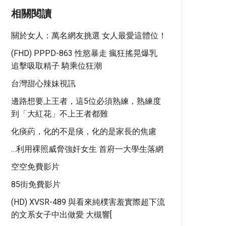
相關閱讀
關於女人：萬名網友挑選 女人最愛這體位！
(FHD) PPPD-863 性慾暴走 瘋狂搖晃爆乳
追擊吸取精子 騎乘位狂潮
台灣甜心辣妹視訊
邊路想要上王者，這5位必須熟練，熟練度
到「大紅花」不上王者都難
化痰葯，化的不是痰，化的是家長的焦慮
…利用裸照威脅強奸女生 首府一大學生落網
空空免費影片
85街免費影片
(HD) XVSR-489 與看來純樸害羞實際超下流
的文系女子中出做愛 大槻響[