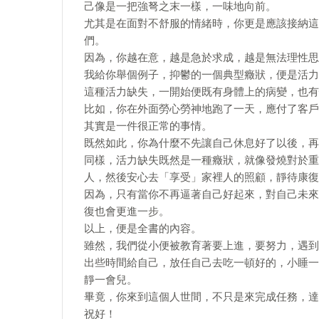
己像是一把強弩之末一樣，一味地向前。
尤其是在面對不舒服的情緒時，你更是應該接納這
們。
因為，你越在意，越是急於求成，越是無法理性思
我給你舉個例子，抑鬱的一個典型癥狀，便是活力
這種活力缺失，一開始便既有身體上的病變，也有
比如，你在外面勞心勞神地跑了一天，應付了客戶
其實是一件很正常的事情。
既然如此，你為什麼不先讓自己休息好了以後，再
同樣，活力缺失既然是一種癥狀，就像發燒對於重
人，然後安心去「享受」家裡人的照顧，靜待康復
因為，只有當你不再逼著自己好起來，對自己未來
復也會更進一步。
以上，便是全書的內容。
雖然，我們從小便被教育著要上進，要努力，遇到
出些時間給自己，放任自己去吃一頓好的，小睡一
靜一會兒。
畢竟，你來到這個人世間，不只是來完成任務，達
祝好！