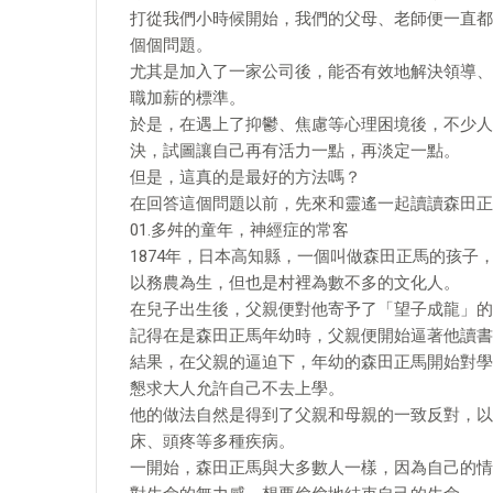
打從我們小時候開始，我們的父母、老師便一直都
個個問題。
尤其是加入了一家公司後，能否有效地解決領導、
職加薪的標準。
於是，在遇上了抑鬱、焦慮等心理困境後，不少人
決，試圖讓自己再有活力一點，再淡定一點。
但是，這真的是最好的方法嗎？
在回答這個問題以前，先來和靈遙一起讀讀森田正
01.多舛的童年，神經症的常客
1874年，日本高知縣，一個叫做森田正馬的孩
以務農為生，但也是村裡為數不多的文化人。
在兒子出生後，父親便對他寄予了「望子成龍」的
記得在是森田正馬年幼時，父親便開始逼著他讀書
結果，在父親的逼迫下，年幼的森田正馬開始對學
懇求大人允許自己不去上學。
他的做法自然是得到了父親和母親的一致反對，以
床、頭疼等多種疾病。
一開始，森田正馬與大多數人一樣，因為自己的情