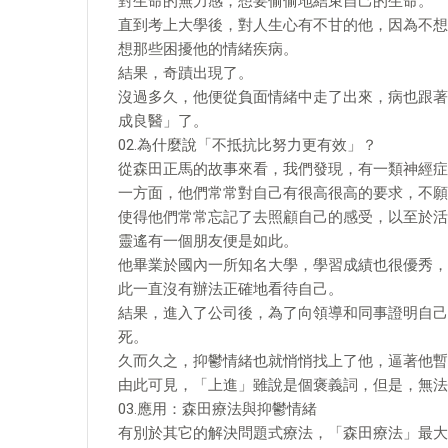
對生命的無力感，想要偷偷地結束自己的生命。
直到考上大學後，對人生心有不甘的他，因為不想
想那些困擾他的情緒疾病。
結果，奇蹟出現了。
沒過多久，他便從負面情緒中走了出來，病也跟著
成良醫」了。
02.為什麼說「不抵抗比努力更有效」？
從森田正馬的故事來看，我們發現，有一類神經症
一方面，他們常常對自己有很高很高的要求，不願
使得他們常常忘記了去照顧自己的感受，以至於活
靈遙有一個朋友便是如此。
他畢業於國內一所知名大學，學習成績也很優秀，
此一直沒有辦法正確地看待自己。
結果，進入了公司後，為了向領導和同事證明自己
死。
久而久之，抑鬱情緒也就悄悄找上了他，逼著他暫
由此可見，「上進」雖說是個褒義詞，但是，無法
03.應用：森田療法與抑鬱情緒
有別於其它的解決問題式療法，「森田療法」最大