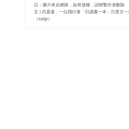
註：圖片來自網路，如有侵權，請聯繫作者刪除
文 | 武靈遙，一位踐行著「日讀書一本，日更文
（syrjjy）