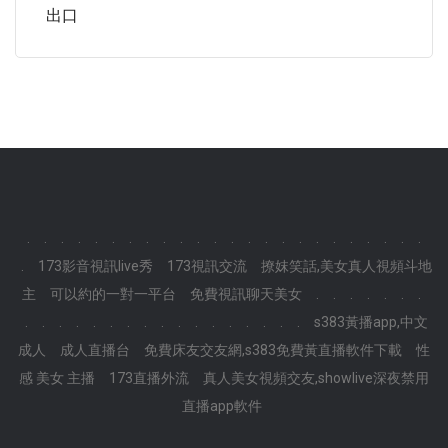
出口
.
.
.
.
.
.
.
.
.
.
.
.
.
.
.
.
.
.
.
.
.
.
.
.
.
173影音視訊live秀
173視訊交流
撩妺笑話,美女真人視頻斗地
主
可以約的一對一平台
免費視訊聊天美女
.
.
.
.
.
.
.
.
.
.
.
.
.
.
.
.
.
.
.
.
.
.
.
.
s383黃播app,中文
成人
成人直播台
免費床友交友網,s383免費黃直播軟件下載
性
感 美女 主播
173直播外流
真人美女視頻交友,showlive深夜禁用
直播app軟件