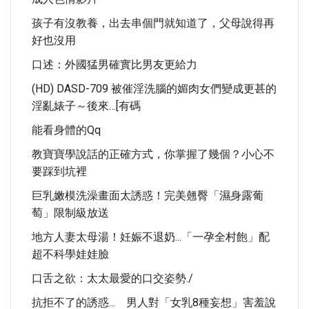
孩子有沒教養，出去串個門就知道了，父母說得再
好也沒用
口述：外國猛男確實比男友更給力
(HD) DASD-709 被催淫洗腦的媚肉女們變成更甚的
淫亂婊子～後來…[有碼
能看身體的qq
教寶寶學說話的正確方式，你掌握了幾個？小心不
要踩到坑裡
巨乳嫩模洗澡畫面太誘惑！完美翹臀「濕身露葡
萄」限制級放送
地方人妻太母湯！妊娠不退奶...「一孕全村飽」配
超不科學娃娃臉
口舌之欲：太太最愛的口交姿勢./
抗拒不了的誘惑... 男人對「女乳8種妄想」害羞說