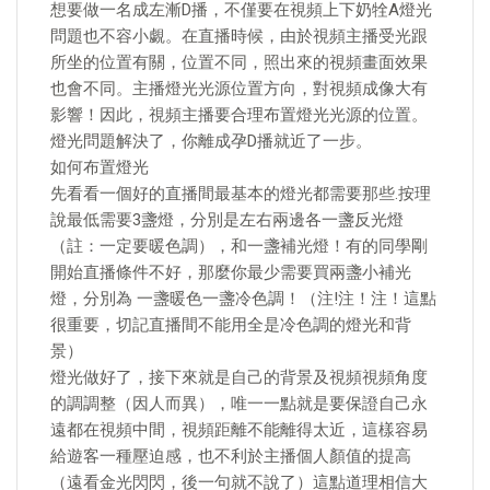
想要做一名成左漸D播，不僅要在視頻上下奶牷A燈光
問題也不容小覷。在直播時候，由於視頻主播受光跟
所坐的位置有關，位置不同，照出來的視頻畫面效果
也會不同。主播燈光光源位置方向，對視頻成像大有
影響！因此，視頻主播要合理布置燈光光源的位置。
燈光問題解決了，你離成孕D播就近了一步。
如何布置燈光
先看看一個好的直播間最基本的燈光都需要那些.按理
說最低需要3盞燈，分別是左右兩邊各一盞反光燈
（註：一定要暖色調），和一盞補光燈！有的同學剛
開始直播條件不好，那麼你最少需要買兩盞小補光
燈，分別為 一盞暖色一盞冷色調！（注!注！注！這點
很重要，切記直播間不能用全是冷色調的燈光和背
景）
燈光做好了，接下來就是自己的背景及視頻視頻角度
的調調整（因人而異），唯一一點就是要保證自己永
遠都在視頻中間，視頻距離不能離得太近，這樣容易
給遊客一種壓迫感，也不利於主播個人顏值的提高
（遠看金光閃閃，後一句就不說了）這點道理相信大