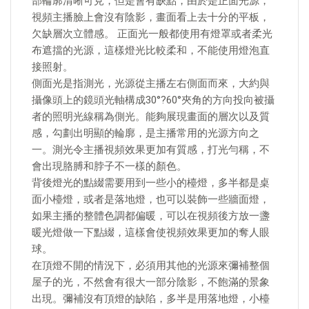
部輪廓清晰可見，但是會有缺點，由於是正面光源，
視頻主播臉上會沒有陰影，畫面看上去十分的平板，
欠缺層次立體感。 正面光一般都使用有燈罩或者柔光
布遮擋的光源，這樣燈光比較柔和，不能使用燈泡直
接照射。
側面光是指測光，光源從主播左右側面而來，大約與
攝像頭上的鏡頭光軸構成30°?60°夾角的方向投向被攝
者的照明光線稱為側光。能夠展現畫面的層次以及質
感，勾劃出明顯的輪廓，是主播常用的光源方向之
一。測光令主播視頻效果更加有質感，打光勻稱，不
會出現胳膊和脖子不一樣的顏色。
背後燈光的點綴需要用到一些小的檯燈，多半都是桌
面小檯燈，或者是落地燈，也可以裝飾一些牆面燈，
如果主播的整體色調都偏暖，可以在視頻後方放一盞
暖光燈做一下點綴，這樣會使視頻效果更加的奪人眼
球。
在頂燈不開的情況下，必須用其他的光源來彌補整個
屋子的光，不然會有很大一部分陰影，不飽滿的景象
出現。彌補沒有頂燈的缺陷，多半是用落地燈，小檯