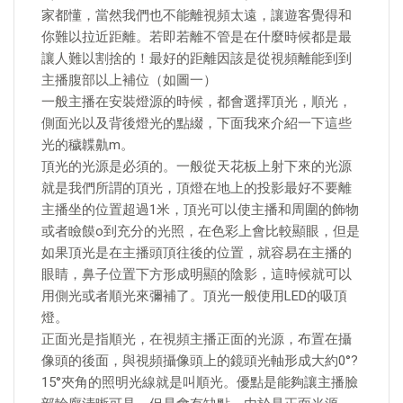
家都懂，當然我們也不能離視頻太遠，讓遊客覺得和
你難以拉近距離。若即若離不管是在什麼時候都是最
讓人難以割捨的！最好的距離因該是從視頻離能到到
主播腹部以上補位（如圖一）
一般主播在安裝燈源的時候，都會選擇頂光，順光，
側面光以及背後燈光的點綴，下面我來介紹一下這些
光的穢韘鼽m。
頂光的光源是必須的。一般從天花板上射下來的光源
就是我們所謂的頂光，頂燈在地上的投影最好不要離
主播坐的位置超過1米，頂光可以使主播和周圍的飾物
或者瞼饃o到充分的光照，在色彩上會比較顯眼，但是
如果頂光是在主播頭頂往後的位置，就容易在主播的
眼睛，鼻子位置下方形成明顯的陰影，這時候就可以
用側光或者順光來彌補了。頂光一般使用LED的吸頂
燈。
正面光是指順光，在視頻主播正面的光源，布置在攝
像頭的後面，與視頻攝像頭上的鏡頭光軸形成大約0°?
15°夾角的照明光線就是叫順光。優點是能夠讓主播臉