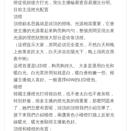
燈從視頻後方打光，突出主播輪廓更容易層次分明。
目前主流燈光配置
頂燈
頂燈顧名思義就是頭頂的燈咯。光源相當重要，它會
使主播的光源看起來夠亮夠均勻，整個房間呈現出來
光源的理想狀態很大部分是依靠頂燈。
（這裡提示大家，房間必須完全遮光，不然白天和晚
上效果差距太大，白天沐浴在陽光下，晚上溺死在黑
夜中喲）
這裡首選是LED燈，夠亮夠持久。 大多是選用白光和
暖白光。白光眾所周知就是白，暖白會粉嫩一些。根
據主播個人喜好。一般選擇60W的LED燈泡。
檯燈
韓國主播燈光打得很自然，也不會太白也不會灰暗，
特別舒服，很多主播的燈光真的很重要，那麼問題來
了，她們怎麼布置呢，頭頂的頂燈我們介紹完畢了。
接下來我們介紹檯燈，兩盞黃色小檯燈打牆上反射光
線暖光，暖光會顯得主播氣色好。
頂燈和檯燈的布置：