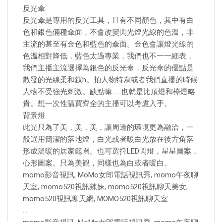
反光傘
反光傘是專用的反光工具，且有不同顏色，其中有白
色和銀色倆種傘面，不會改變閃光燈光線的色溫，非
主流的甚至有金色和藍色的傘面。金色會讓燈光線的
色溫相對降低，藍色太過專業，我們也不一一細表，
我們主播主流選擇為銀色的反光傘，反光傘的優點是
散發的光線柔和釵h。拍人物特寫或者我們直播的時候
人物不受強光刺激。缺點嘛……也就是比頂燈和檯燈略
貴。想一次性購買齊全的主播可以考慮入手。
背景燈
此光只為了美，美，美，讓周邊的環境更為融洽，一
般選用簡潔的落地燈，白光或者暖白光放在後方角落
形成溫暖的居家範圍。也可選擇LED閃燈，星星圖案，
心形圖案。只為美觀，同樣也為白或者暖白。
momo影音視訊, MoMo女郎電話視訊秀, momo午夜聊
天室, momo520視訊辣妹, momo520視訊聊天美女,
momo520視訊聊天網, MOMO520視訊聊天室
…