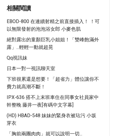
相關閱讀
EBOD-800 在連續射精之前直接插入！ ！可
以無限發射的泡泡浴女郎 小麥色肌
絕對露出的童顏巨乳小姐姐！「雙峰飽滿外
露」...輕輕一動就超晃
Qq視訊妹
日本一對一視訊聊天室
下班很累還是想要！「超省力」體位讓你不
費力就高潮不斷！
IPX-636 搭不上末班車住在同事女社員家中
幹整晚 藤井一夜[有碼中文字幕]
(HD) HBAD-548 妹妹的緊身衣被玷污 小坂
芽衣
「胸前兩團肉肉」就可以說明一切...