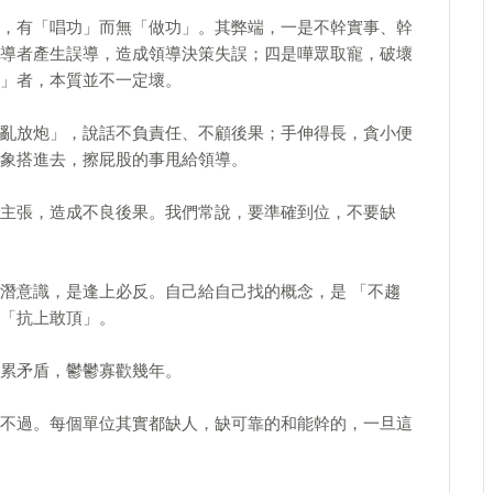
，有「唱功」而無「做功」。其弊端，一是不幹實事、幹
導者產生誤導，造成領導決策失誤；四是嘩眾取寵，破壞
」者，本質並不一定壞。
亂放炮」，說話不負責任、不顧後果；手伸得長，貪小便
象搭進去，擦屁股的事甩給領導。
主張，造成不良後果。我們常說，要準確到位，不要缺
潛意識，是逢上必反。自己給自己找的概念，是 「不趨
「抗上敢頂」。
累矛盾，鬱鬱寡歡幾年。
不過。每個單位其實都缺人，缺可靠的和能幹的，一旦這