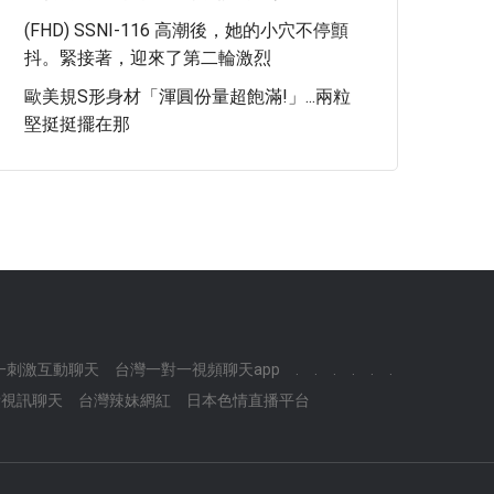
(FHD) SSNI-116 高潮後，她的小穴不停顫
抖。緊接著，迎來了第二輪激烈
歐美規S形身材「渾圓份量超飽滿!」...兩粒
堅挺挺擺在那
一刺激互動聊天
台灣一對一視頻聊天app
.
.
.
.
.
.
費視訊聊天
台灣辣妹網紅
日本色情直播平台