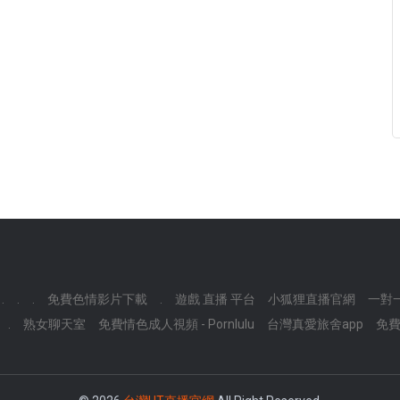
.
.
.
免費色情影片下載
.
遊戲 直播 平台
小狐狸直播官網
一對
.
熟女聊天室
免費情色成人視頻 - Pornlulu
台灣真愛旅舍app
免