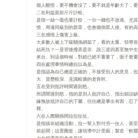
個人醒悟，要不機會沒了，要不就是年齡大了，要
二在利益面前斤斤計較。
是指一絲一毫也要計較，一分一錢也不放過。尤其
憤，周邊同級別的群眾，也會牆倒眾人推。有的高
三在感情上傷害上級。
大多數人被上下級關係綁架了，看的太重。領導首
結死仇？一是背後撥弄是非、說三道四甚至無中生
來台。到這個時候，對錯已經不重要了，面子更重
四在處理事情時總自以為是。
是指認為自己總是正確的，不接受別人的意見，也
大、資歷較深、見識較廣的老骨幹。
五在受到批評時聞過則怒。
所謂聞過則怒，指的是別人批評自己、指出錯誤缺
緣無故批評自己的下屬，往往總是事出有因，忍了
釋。
六在人際關係間拉拉扯扯。
是指搞非組織活動，拉一幫人對付另一伙人，甚至
前起鬨；設置圈套，讓領導中計受困；製造「軟罷