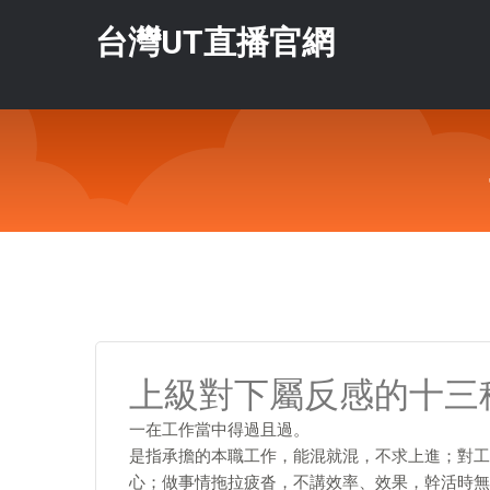
台灣UT直播官網
上級對下屬反感的十三
一在工作當中得過且過。
是指承擔的本職工作，能混就混，不求上進；對工
心；做事情拖拉疲沓，不講效率、效果，幹活時無