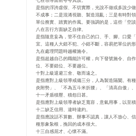
七在領導面前夸夸其談。
是指的浮誇虛假、不切實際，光說不做或多說少做
不成事；二是混淆視聽、製造混亂；三是有時對領
單位務實、踏實的作風。要強調的是，這些「空談
八在言行方面缺乏自律。
是指隨意妄為，管不住自己的口、手、腳。口愛「
宜。這種人大錯不犯、小錯不斷，容易把單位的形
九在處理問題時越權施令。
是指超越自己的職能許可權，向下發號施令、自作
位、不要錯位、不要越位。
十對上級退避三舍、敬而遠之。
是指應對上級領導戒備三分，人為製造隔閡。有種
炎附勢」、「不為五斗米折腰」、「清高自傲」、
十一矛盾積壓、積怨日甚。
是指應對上級領導者缺乏寬容，意氣用事，以至積
十二缺乏信用、違時違約。
是指應說話不算數、辦事不認真，讓人不放心、信
種形象紮根，挽回的成本很大。
十三自感屈才、心懷不滿。