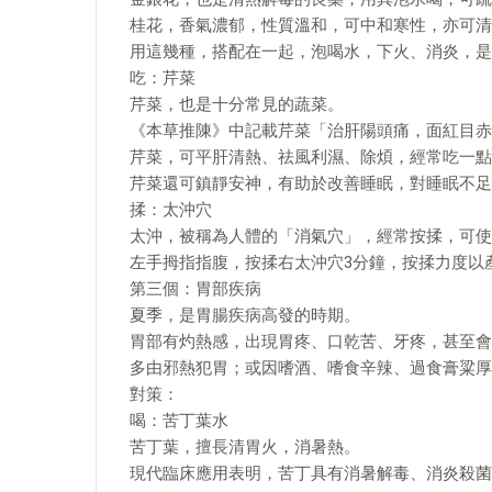
桂花，香氣濃郁，性質溫和，可中和寒性，亦可清
用這幾種，搭配在一起，泡喝水，下火、消炎，是
吃：芹菜
芹菜，也是十分常見的蔬菜。
《本草推陳》中記載芹菜「治肝陽頭痛，面紅目赤
芹菜，可平肝清熱、祛風利濕、除煩，經常吃一點
芹菜還可鎮靜安神，有助於改善睡眠，對睡眠不足
揉：太沖穴
太沖，被稱為人體的「消氣穴」，經常按揉，可使
左手拇指指腹，按揉右太沖穴3分鐘，按揉力度以
第三個：胃部疾病
夏季，是胃腸疾病高發的時期。
胃部有灼熱感，出現胃疼、口乾苦、牙疼，甚至會
多由邪熱犯胃；或因嗜酒、嗜食辛辣、過食膏粱厚
對策：
喝：苦丁葉水
苦丁葉，擅長清胃火，消暑熱。
現代臨床應用表明，苦丁具有消暑解毒、消炎殺菌