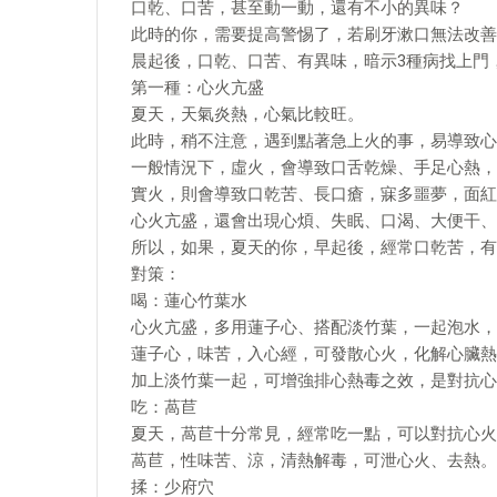
口乾、口苦，甚至動一動，還有不小的異味？
此時的你，需要提高警惕了，若刷牙漱口無法改善
晨起後，口乾、口苦、有異味，暗示3種病找上門
第一種：心火亢盛
夏天，天氣炎熱，心氣比較旺。
此時，稍不注意，遇到點著急上火的事，易導致心
一般情況下，虛火，會導致口舌乾燥、手足心熱，
實火，則會導致口乾苦、長口瘡，寐多噩夢，面紅
心火亢盛，還會出現心煩、失眠、口渴、大便干、
所以，如果，夏天的你，早起後，經常口乾苦，有
對策：
喝：蓮心竹葉水
心火亢盛，多用蓮子心、搭配淡竹葉，一起泡水，
蓮子心，味苦，入心經，可發散心火，化解心臟熱
加上淡竹葉一起，可增強排心熱毒之效，是對抗心
吃：萵苣
夏天，萵苣十分常見，經常吃一點，可以對抗心火
萵苣，性味苦、涼，清熱解毒，可泄心火、去熱。
揉：少府穴