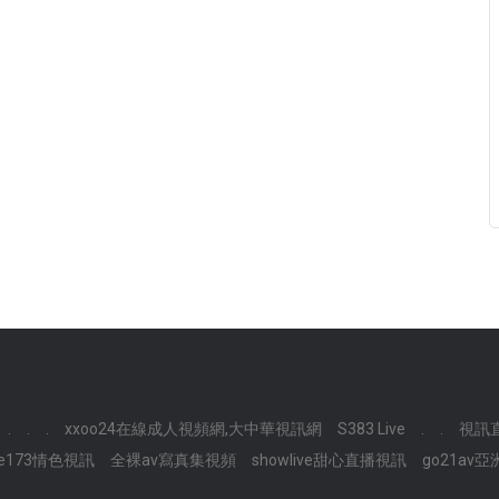
.
.
.
xxoo24在線成人視頻網,大中華視訊網
S383 Live
.
.
視訊
ive173情色視訊
全裸av寫真集視頻
showlive甜心直播視訊
go21a