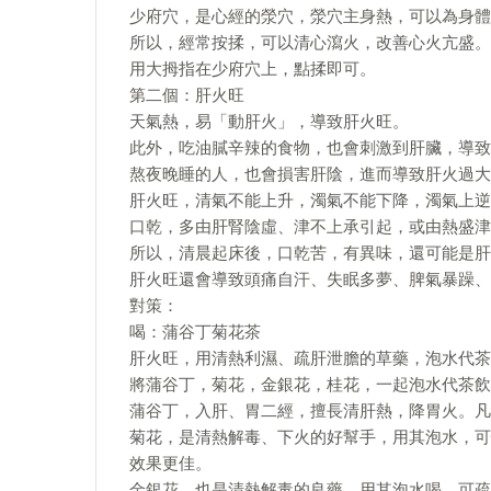
少府穴，是心經的滎穴，滎穴主身熱，可以為身體
所以，經常按揉，可以清心瀉火，改善心火亢盛。
用大拇指在少府穴上，點揉即可。
第二個：肝火旺
天氣熱，易「動肝火」，導致肝火旺。
此外，吃油膩辛辣的食物，也會刺激到肝臟，導致
熬夜晚睡的人，也會損害肝陰，進而導致肝火過大
肝火旺，清氣不能上升，濁氣不能下降，濁氣上逆
口乾，多由肝腎陰虛、津不上承引起，或由熱盛津
所以，清晨起床後，口乾苦，有異味，還可能是肝
肝火旺還會導致頭痛自汗、失眠多夢、脾氣暴躁、
對策：
喝：蒲谷丁菊花茶
肝火旺，用清熱利濕、疏肝泄膽的草藥，泡水代茶
將蒲谷丁，菊花，金銀花，桂花，一起泡水代茶飲
蒲谷丁，入肝、胃二經，擅長清肝熱，降胃火。凡
菊花，是清熱解毒、下火的好幫手，用其泡水，可
效果更佳。
金銀花，也是清熱解毒的良藥，用其泡水喝，可疏