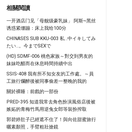
相關閱讀
一开酒店门见「母舰级豪乳妹」 阿斯~黑丝
诱惑紧绷蹦：床上我给100分
CHINASES SUB KKU-003 私…中イキしてみ
たい…。今までSEXで
(HD) SDMF-006 桃色家族～對交到男友的
妹妹吃醋而在休息時間持續中出
SSIS-408 我有所不知女友的工作處。～員
工旅行爛醉後被同事偷差一整晚的我的
關於裸睡：前戲的一部份
PRED-395 知道我常去角色扮演風俗店後被
嫉妬的青梅竹馬用逆兔女郎等裝扮搾取
郭碧婷肚子已經遮不住了！與向佐甜蜜旅行
曬素顏照，手臂粗壯搶鏡