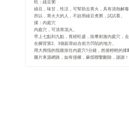
吃：綠豆粥
綠豆，味甘，性涼，可幫助去胃火，具有清熱解毒
所以，胃火大的人，不妨用綠豆煮粥，試試看。
揉：內庭穴
內庭穴，可清胃瀉火。
早上七點到九點，胃經旺盛，按摩刺激內庭穴，去
在腳背第2、3個跖骨結合前方凹陷的地方。
用大拇指的指腹按住內庭穴1分鐘，然後輕輕的揉
圖片來源網路，如有侵權，麻煩聯繫刪除，謝謝！