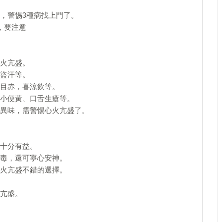
，警惕3種病找上門了。
，要注意
火亢盛。
盜汗等。
目赤，喜涼飲等。
小便黃、口舌生瘡等。
異味，需警惕心火亢盛了。
十分有益。
毒，還可寧心安神。
火亢盛不錯的選擇。
亢盛。